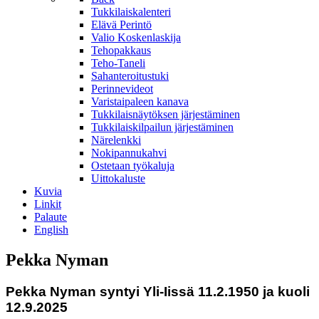
Tukkilaiskalenteri
Elävä Perintö
Valio Koskenlaskija
Tehopakkaus
Teho-Taneli
Sahanteroitustuki
Perinnevideot
Varistaipaleen kanava
Tukkilaisnäytöksen järjestäminen
Tukkilaiskilpailun järjestäminen
Närelenkki
Nokipannukahvi
Ostetaan työkaluja
Uittokaluste
Kuvia
Linkit
Palaute
English
Pekka Nyman
Pekka Nyman syntyi Yli-Iissä 11.2.1950 ja kuoli
12.9.2025