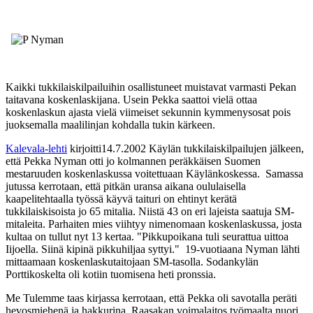
Kaikki tukkilaiskilpailuihin osallistuneet muistavat varmasti Pekan
taitavana koskenlaskijana. Usein Pekka saattoi vielä ottaa
koskenlaskun ajasta vielä viimeiset sekunnin kymmenysosat pois
juoksemalla maalilinjan kohdalla tukin kärkeen.
Kalevala-lehti
kirjoitti14.7.2002 Käylän tukkilaiskilpailujen jälkeen,
että Pekka Nyman otti jo kolmannen peräkkäisen Suomen
mestaruuden koskenlaskussa voitettuaan Käylänkoskessa. Samassa
jutussa kerrotaan, että pitkän uransa aikana oululaisella
kaapelitehtaalla työssä käyvä taituri on ehtinyt kerätä
tukkilaiskisoista jo 65 mitalia. Niistä 43 on eri lajeista saatuja SM-
mitaleita. Parhaiten mies viihtyy nimenomaan koskenlaskussa, josta
kultaa on tullut nyt 13 kertaa. "Pikkupoikana tuli seurattua uittoa
Iijoella. Siinä kipinä pikkuhiljaa syttyi." 19-vuotiaana Nyman lähti
mittaamaan koskenlaskutaitojaan SM-tasolla. Sodankylän
Porttikoskelta oli kotiin tuomisena heti pronssia.
Me Tulemme taas kirjassa kerrotaan, että Pekka oli savotalla peräti
hevosmiehenä ja hakkurina. Raasakan voimalaitos työmaalta nuori