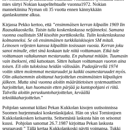
mies siirtyi Nokian kaapelitehtaalle vuonna1972. Nokian
mannekiinina Nyman oli 35 vuotta ennen kännykkään
ajanlaskumme alkua.
Kirjassa Pekko kertoo, että
”ensimmäisen kerran kilpailin 1969 Iin
Raasakkaoskella. Taisin tulla koskenlaskussa neljänneksi. Samana
vuonna osallistuin SM kisoihin porttikoskella. Tulin koskenlaskussa
kolmanneksi. Se oli ensimmäinen turkkilaiskisojen SM mitali.
Leinosen veljesten kanssa kilpailtiin tosissaan vuosia. Kerran joku
sanoi minulle, ettet sinä koskaan tule niitä voittamaan. Etkä tule
voittamaan valtakunnan mestaruutta. En puhunut mitään. Tuumasin
vain itsekseni, että katsotaan. Sitten haluan voittamaan vuoron aina
toisen. Eli olin tuloksissa heidän välissään. Pudasjärvellä 1974
voitin sitten molemmat mestaruudet ja kaikki osamestaruudet myös.
Olin aikaisemmin aloittanut harjoittelun ensimmäisten kilpailujen
jälkeen. Mutta sinä vuonna aloitin määrätietoisen systemaattisen
harjoittelun, kun huomasin etten pärjää ja kuntopohjani ei riitä.
Talvella aloitin peruskuntoharjoittelun, keväällä
tekniikkaharjoittelun
.”
Pohjolan sanomat kiilasi Pekan Kukkolan kisojen uutisoinnissa
Suomen hurjemmaksi koskenlaskijaksi. Hän on yksi Tornionjoen
Kukkolankosken keisareita. Seitsemästä laskusta hän on seisonut
kuusi. Pohjolan sanomat 26.7.1987 kirjoittaa Pekan laskusta
seuraavasti ” Tällä kertaa Kukkolankoski näytti voimansa. Tukki