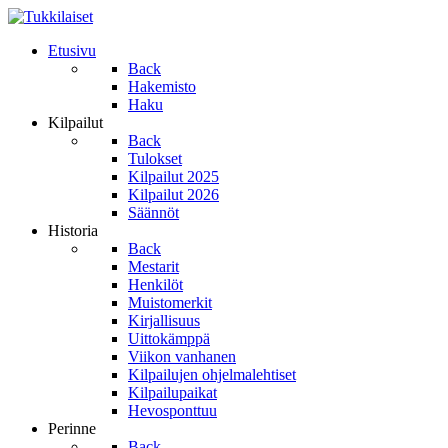
Etusivu
Back
Hakemisto
Haku
Kilpailut
Back
Tulokset
Kilpailut 2025
Kilpailut 2026
Säännöt
Historia
Back
Mestarit
Henkilöt
Muistomerkit
Kirjallisuus
Uittokämppä
Viikon vanhanen
Kilpailujen ohjelmalehtiset
Kilpailupaikat
Hevosponttuu
Perinne
Back