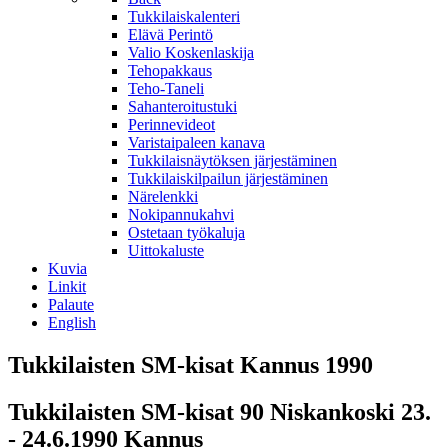
Tukkilaiskalenteri
Elävä Perintö
Valio Koskenlaskija
Tehopakkaus
Teho-Taneli
Sahanteroitustuki
Perinnevideot
Varistaipaleen kanava
Tukkilaisnäytöksen järjestäminen
Tukkilaiskilpailun järjestäminen
Närelenkki
Nokipannukahvi
Ostetaan työkaluja
Uittokaluste
Kuvia
Linkit
Palaute
English
Tukkilaisten SM-kisat Kannus 1990
Tukkilaisten SM-kisat 90 Niskankoski 23.
- 24.6.1990 Kannus