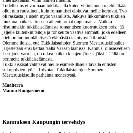
amerikkalaisiin villin lännen miehiin.
Todellisuus ei varmaan tukkilaisilla kuten villinlännen miehilläkään
ollut niin ruusuinen, kuin romanttiset elokuvat meille kertovat. Työ
oli raskasta ja usein myös vaarallista. Jatkuva liikkuminen tukkien
mukana paikasta toiseen aiheutti omat ongelmansa. Vaikka
riisummekin tukkilaiselämästä romanttisen kuorrutuksen pois, jää
jäljelle kuitenkin taitoja ja rohkeutta vaativa ammatti, joka edelleen
kiehtoo luonnonläheisestä elämästä etääntynyttä ihmistä.
Olemme iloisia, että Tukkilaistaitojen Suomen Mestaruuskilpailut
järjestetään ensi kertaa täällä Vaasan läänissä. Kannus, runsasvetisen
Lestijoen varrella, on oikea paikka kisojen järjestäjäksi. Täällä on
perinteitä tukkilaiselämästä.
Tukkilaiskisat välittävät meille esimerkillisellä tavalla entisten
sukupolvien työtä. Toivotan Tukkilaistaitojen Suomen
Mestaruuskisoille parhainta menestystä.
Maaherra
Mauno Kangasniemi
Kannuksen Kaupungin tervehdys