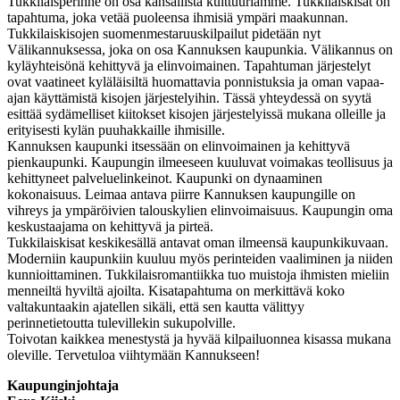
Tukkilaisperinne on osa kansallista kulttuuriamme. Tukkilaiskisat on
tapahtuma, joka vetää puoleensa ihmisiä ympäri maakunnan.
Tukkilaiskisojen suomenmestaruuskilpailut pidetään nyt
Välikannuksessa, joka on osa Kannuksen kaupunkia. Välikannus on
kyläyhteisönä kehittyvä ja elinvoimainen. Tapahtuman järjestelyt
ovat vaatineet kyläläisiltä huomattavia ponnistuksia ja oman vapaa-
ajan käyttämistä kisojen järjestelyihin. Tässä yhteydessä on syytä
esittää sydämelliset kiitokset kisojen järjestelyissä mukana olleille ja
erityisesti kylän puuhakkaille ihmisille.
Kannuksen kaupunki itsessään on elinvoimainen ja kehittyvä
pienkaupunki. Kaupungin ilmeeseen kuuluvat voimakas teollisuus ja
kehittyneet palveluelinkeinot. Kaupunki on dynaaminen
kokonaisuus. Leimaa antava piirre Kannuksen kaupungille on
vihreys ja ympäröivien talouskylien elinvoimaisuus. Kaupungin oma
keskustaajama on kehittyvä ja pirteä.
Tukkilaiskisat keskikesällä antavat oman ilmeensä kaupunkikuvaan.
Moderniin kaupunkiin kuuluu myös perinteiden vaaliminen ja niiden
kunnioittaminen. Tukkilaisromantiikka tuo muistoja ihmisten mieliin
menneiltä hyviltä ajoilta. Kisatapahtuma on merkittävä koko
valtakuntaakin ajatellen sikäli, että sen kautta välittyy
perinnetietoutta tulevillekin sukupolville.
Toivotan kaikkea menestystä ja hyvää kilpailuonnea kisassa mukana
oleville. Tervetuloa viihtymään Kannukseen!
Kaupunginjohtaja