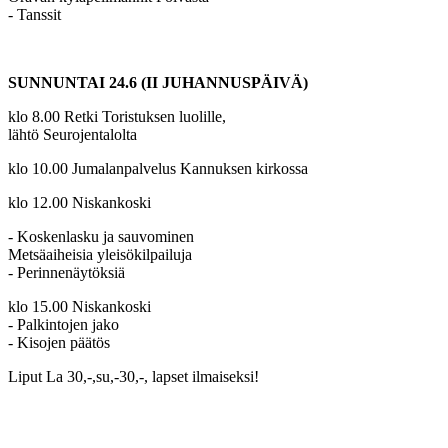
- Tanssit
SUNNUNTAI 24.6 (II JUHANNUSPÄIVÄ)
klo 8.00 Retki Toristuksen luolille,
lähtö Seurojentalolta
klo 10.00 Jumalanpalvelus Kannuksen kirkossa
klo 12.00 Niskankoski
- Koskenlasku ja sauvominen
Metsäaiheisia yleisökilpailuja
- Perinnenäytöksiä
klo 15.00 Niskankoski
- Palkintojen jako
- Kisojen päätös
Liput La 30,-,su,-30,-, lapset ilmaiseksi!