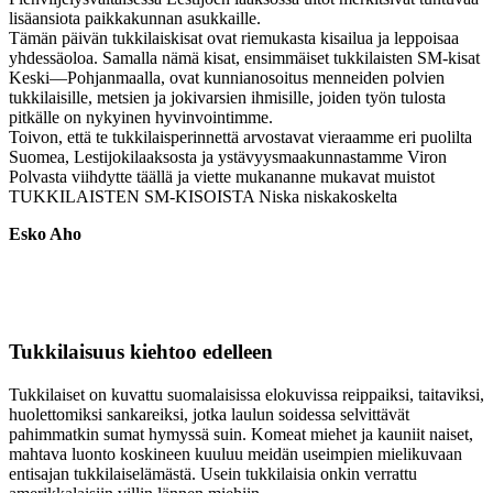
lisäansiota paikkakunnan asukkaille.
Tämän päivän tukkilaiskisat ovat riemukasta kisailua ja leppoisaa
yhdessäoloa. Samalla nämä kisat, ensimmäiset tukkilaisten SM-kisat
Keski—Pohjanmaalla, ovat kunnianosoitus menneiden polvien
tukkilaisille, metsien ja jokivarsien ihmisille, joiden työn tulosta
pitkälle on nykyinen hyvinvointimme.
Toivon, että te tukkilaisperinnettä arvostavat vieraamme eri puolilta
Suomea, Lestijokilaaksosta ja ystävyysmaakunnastamme Viron
Polvasta viihdytte täällä ja viette mukananne mukavat muistot
TUKKILAISTEN SM-KISOISTA Niska niskakoskelta
Esko Aho
Tukkilaisuus kiehtoo edelleen
Tukkilaiset on kuvattu suomalaisissa elokuvissa reippaiksi, taitaviksi,
huolettomiksi sankareiksi, jotka laulun soidessa selvittävät
pahimmatkin sumat hymyssä suin. Komeat miehet ja kauniit naiset,
mahtava luonto koskineen kuuluu meidän useimpien mielikuvaan
entisajan tukkilaiselämästä. Usein tukkilaisia onkin verrattu