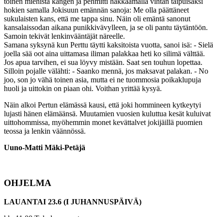
toinen miehistä kangen ja pehmitti hakkaamalla vihtan taipuisaksi
hokien samalla Jokisuun emännän sanoja: Me olla päättäneet
sukulaisten kans, että me tappa sinu. Näin oli emäntä sanonut
kansalaissodan aikana punikkivävylleen, ja se oli pantu täytäntöön.
Samoin tekivät lenkinvääntäjät näreelle.
Samana syksynä kun Perttu täytti kaksitoista vuotta, sanoi isä: - Sielä
joella sää oot aina uittamasa iliman palakkaa heti ko silimä välttää.
Jos apua tarvihen, ei sua löyvy mistään. Saat sen touhun lopettaa.
Silloin pojalle välähti: - Saanko mennä, jos maksavat palakan. - No
joo, son jo vähä toinen asia, mutta ei ne tuommosia poikaklupuja
huoli ja uittokin on piaan ohi. Voithan yrittää kysyä.
Näin alkoi Pertun elämässä kausi, että joki hommineen kytkeytyi
lujasti hänen elämäänsä. Muutamien vuosien kuluttua kesät kuluivat
uittohommissa, myöhemmin monet kevättalvet jokijäillä puomien
teossa ja lenkin väännössä.
Uuno-Matti Mäki-Petäjä
OHJELMA
LAUANTAI 23.6 (I JUHANNUSPÄIVÄ)