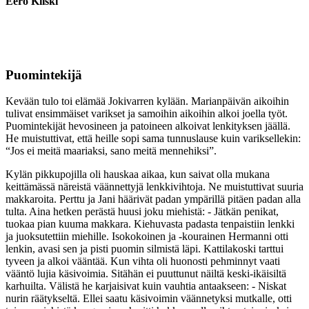
Eero Kiiski
Puomintekijä
Kevään tulo toi elämää Jokivarren kylään. Marianpäivän aikoihin
tulivat ensimmäiset varikset ja samoihin aikoihin alkoi joella työt.
Puomintekijät hevosineen ja patoineen alkoivat lenkityksen jäällä.
He muistuttivat, että heille sopi sama tunnuslause kuin variksellekin:
“Jos ei meitä maariaksi, sano meitä mennehiksi”.
Kylän pikkupojilla oli hauskaa aikaa, kun saivat olla mukana
keittämässä näreistä väännettyjä lenkkivihtoja. Ne muistuttivat suuria
makkaroita. Perttu ja Jani häärivät padan ympärillä pitäen padan alla
tulta. Aina hetken perästä huusi joku miehistä: - Jätkän penikat,
tuokaa pian kuuma makkara. Kiehuvasta padasta tenpaistiin lenkki
ja juoksutettiin miehille. Isokokoinen ja -kourainen Hermanni otti
lenkin, avasi sen ja pisti puomin silmistä läpi. Kattilakoski tarttui
tyveen ja alkoi vääntää. Kun vihta oli huonosti pehminnyt vaati
vääntö lujia käsivoimia. Sitähän ei puuttunut näiltä keski-ikäisiltä
karhuilta. Välistä he karjaisivat kuin vauhtia antaakseen: - Niskat
nurin räätykseltä. Ellei saatu käsivoimin väännetyksi mutkalle, otti