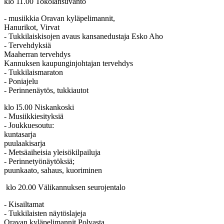
klo 11.00 Tokolansuvanto
- musiikkia Oravan kyläpelimannit,
Hanurikot, Virvat
- Tukkilaiskisojen avaus kansanedustaja Esko Aho
- Tervehdyksiä
Maaherran tervehdys
Kannuksen kaupunginjohtajan tervehdys
- Tukkilaismaraton
- Poniajelu
- Perinnenäytös, tukkiautot
klo I5.00 Niskankoski
- Musiikkiesityksiä
- Joukkuesoutu:
kuntasarja
puulaakisarja
- Metsäaiheisia yleisökilpailuja
- Perinnetyönäytöksiä;
puunkaato, sahaus, kuoriminen
klo 20.00 Välikannuksen seurojentalo
- Kisailtamat
- Tukkilaisten näytöslajeja
Oravan kyläpelimannit Polvasta