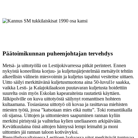
Päätoimikunnan puheenjohtajan tervehdys
Metsä- ja uittotyöllä on Lestijokivarressa pitkät perinteet. Ennen
nykyistä koneellista korjuu- ja kuljetusjärjestelmää metsätyöt tehtiin
alkeellisin välinein miesvoimin ja kuljetus tapahtui vesiteitse uittaen.
Uitto säilyi merkittävänä kuljetusmuotona aina 50-luvul1e saakka,
vaikka Lesti- ja Kalajokilaakson puutavaran kuljetusta hoidettiin
suurelta osin myös Eskolan kapearaiteista rautatietä käyttäen.
Jälkipolville on kuva uittotyöstä säilynyt romanttisen hohteen
kultaamana. Tosiasiassa uittotyö oli kovaa ja rasittavaa miehisten
miesten työtä, jossa ”katsotaan mies eikä nuttu”. Toki romantiikalla
oli sijansa. Uittojen ja uittomiesten saapuminen rannan kyliin
merkitsi piristystä ja vaihtelua kylien uneliaaseen arkipäivään.
Kevätkuulaina öinä aittojen hämyssä lempi leimahti ja moni
uittomies jäi rannan taloon kotivävyksi.
Pienviljelysvaltaisessa Lestijoen laaksossa uitot merkitsivät tuntuvaa