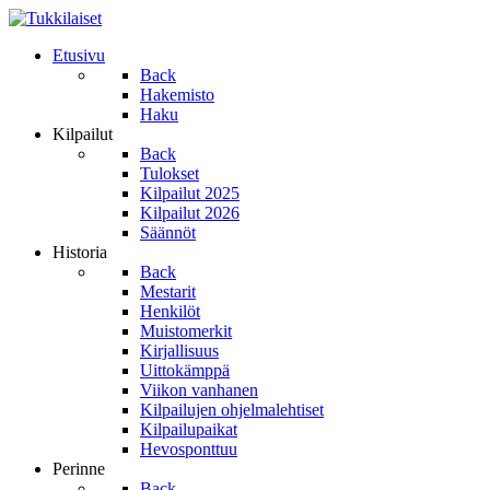
Etusivu
Back
Hakemisto
Haku
Kilpailut
Back
Tulokset
Kilpailut 2025
Kilpailut 2026
Säännöt
Historia
Back
Mestarit
Henkilöt
Muistomerkit
Kirjallisuus
Uittokämppä
Viikon vanhanen
Kilpailujen ohjelmalehtiset
Kilpailupaikat
Hevosponttuu
Perinne
Back