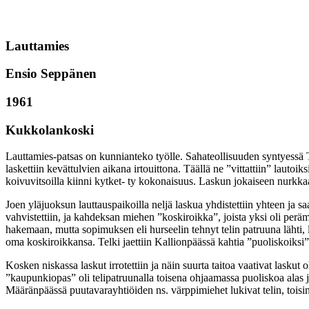
Lauttamies
Ensio Seppänen
1961
Kukkolankoski
Lauttamies-patsas on kunnianteko työlle. Sahateollisuuden syntyessä T
laskettiin kevättulvien aikana irtouittona. Täällä ne ”vittattiin” lautoik
koivuvitsoilla kiinni kytket- ty kokonaisuus. Laskun jokaiseen nurkkaan 
Joen yläjuoksun lauttauspaikoilla neljä laskua yhdistettiin yhteen ja saa
vahvistettiin, ja kahdeksan miehen ”koskiroikka”, joista yksi oli pe
hakemaan, mutta sopimuksen eli hurseelin tehnyt telin patruuna lähti
oma koskiroikkansa. Telki jaettiin Kallionpäässä kahtia ”puoliskoiksi”,
Kosken niskassa laskut irrotettiin ja näin suurta taitoa vaativat laskut
”kaupunkiopas” oli telipatruunalla toisena ohjaamassa puoliskoa alas 
Määränpäässä puutavarayhtiöiden ns. värppimiehet lukivat telin, toisin