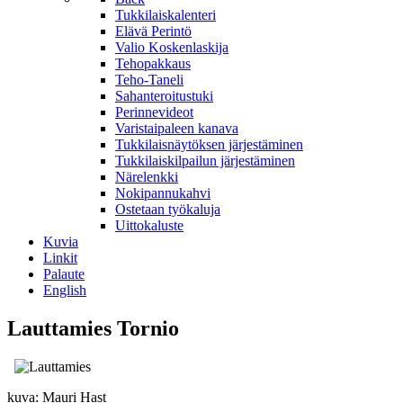
Tukkilaiskalenteri
Elävä Perintö
Valio Koskenlaskija
Tehopakkaus
Teho-Taneli
Sahanteroitustuki
Perinnevideot
Varistaipaleen kanava
Tukkilaisnäytöksen järjestäminen
Tukkilaiskilpailun järjestäminen
Närelenkki
Nokipannukahvi
Ostetaan työkaluja
Uittokaluste
Kuvia
Linkit
Palaute
English
Lauttamies Tornio
kuva: Mauri Hast