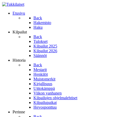
Etusivu
Back
Hakemisto
Haku
Kilpailut
Back
Tulokset
Kilpailut 2025
Kilpailut 2026
Säännöt
Historia
Back
Mestarit
Henkilöt
Muistomerkit
Kirjallisuus
Uittokämppä
Viikon vanhanen
Kilpailujen ohjelmalehtiset
Kilpailupaikat
Hevosponttuu
Perinne
Back