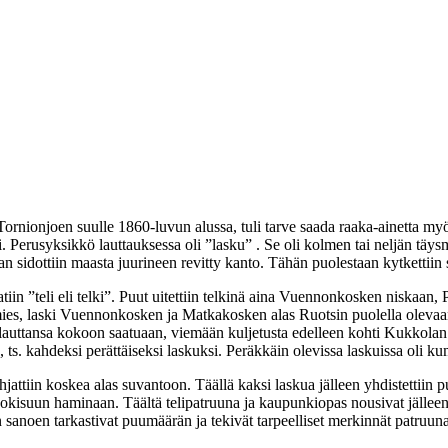
ornionjoen suulle 1860-luvun alussa, tuli tarve saada raaka-ainetta my
si. Perusyksikkö lauttauksessa oli ”lasku” . Se oli kolmen tai neljän täysmi
sidottiin maasta juurineen revitty kanto. Tähän puolestaan kytkettiin suur
tiin ”teli eli telki”. Puut uitettiin telkinä aina Vuennonkosken niskaan, P
rämies, laski Vuennonkosken ja Matkakosken alas Ruotsin puolella olev
, lauttansa kokoon saatuaan, viemään kuljetusta edelleen kohti Kukkola
 ts. kahdeksi perättäiseksi laskuksi. Peräkkäin olevissa laskuissa oli ku
 ohjattiin koskea alas suvantoon. Täällä kaksi laskua jälleen yhdistettii
jokisuun haminaan. Täältä telipatruuna ja kaupunkiopas nousivat jälleen
 sanoen tarkastivat puumäärän ja tekivät tarpeelliset merkinnät patruuna