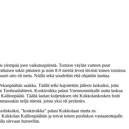
ös ylempää joen vaikutuspiiristä. Tornion väylän varteen puut
ttaisen tukin pituinen ja noin 8-9 metriä leveä tiiviisti toinen toisiinsa
i airo eli mela. Näillä sekä soudettiin että ohjattiin lauttaa.
ekanpäähän saakka. Täällä telki hajoitettiin jälleen laskuiksi, joita
aan Tuoheanlahteen. Koskiroikka palasi Vuennonniskalle uutta laskua
n Kallionpäätä. Täältä lautan kuljetuksen ohi Kukkolankosken hoiti
mmassakin neljä miestä, joista yksi oli perämies.
n puoliskoiksi, ”koskiroikka” palasi Kukkolaan mutta ns.
 Kukkolan Kallionpäähän ja toivat toisen puoliskon vastaanottajalle.
lla olevaan hurseeliin.