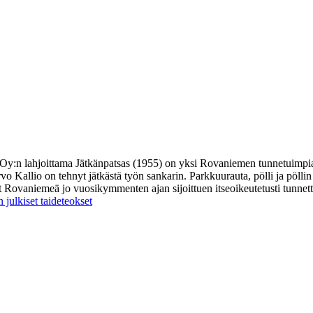
joki Oy:n lahjoittama Jätkänpatsas (1955) on yksi Rovaniemen tunnetui
rvo Kallio on tehnyt jätkästä työn sankarin. Parkkuurauta, pölli ja pölli
Rovaniemeä jo vuosikymmenten ajan sijoittuen itseoikeutetusti tunnett
julkiset taideteokset