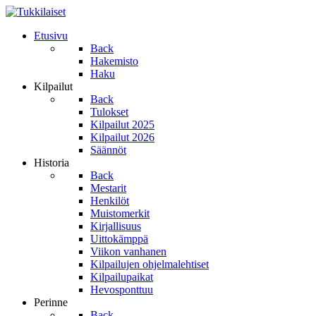
Etusivu
Back
Hakemisto
Haku
Kilpailut
Back
Tulokset
Kilpailut 2025
Kilpailut 2026
Säännöt
Historia
Back
Mestarit
Henkilöt
Muistomerkit
Kirjallisuus
Uittokämppä
Viikon vanhanen
Kilpailujen ohjelmalehtiset
Kilpailupaikat
Hevosponttuu
Perinne
Back