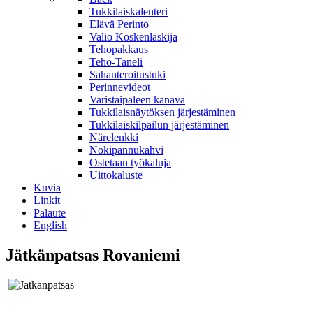
Tukkilaiskalenteri
Elävä Perintö
Valio Koskenlaskija
Tehopakkaus
Teho-Taneli
Sahanteroitustuki
Perinnevideot
Varistaipaleen kanava
Tukkilaisnäytöksen järjestäminen
Tukkilaiskilpailun järjestäminen
Närelenkki
Nokipannukahvi
Ostetaan työkaluja
Uittokaluste
Kuvia
Linkit
Palaute
English
Jätkänpatsas Rovaniemi