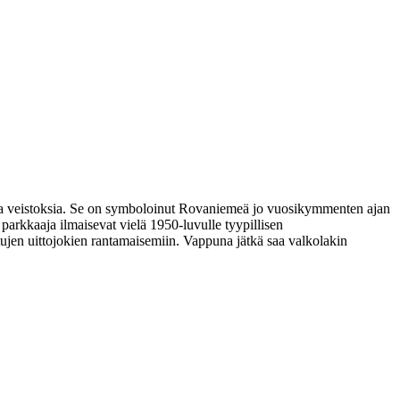
mpia veistoksia. Se on symboloinut Rovaniemeä jo vuosikymmenten ajan
n parkkaaja ilmaisevat vielä 1950-luvulle tyypillisen
ujen uittojokien rantamaisemiin. Vappuna jätkä saa valkolakin