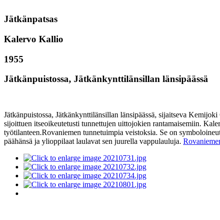
Jätkänpatsas
Kalervo Kallio
1955
Jätkänpuistossa, Jätkänkynttilänsillan länsipäässä
Jätkänpuistossa, Jätkänkynttilänsillan länsipäässä, sijaitseva Kemi
sijoittuen itseoikeutetusti tunnettujen uittojokien rantamaisemiin. Kale
työtilanteen.Rovaniemen tunnetuimpia veistoksia. Se on symboloineut 
päähänsä ja ylioppilaat laulavat sen juurella vappulauluja.
Rovaniemen 