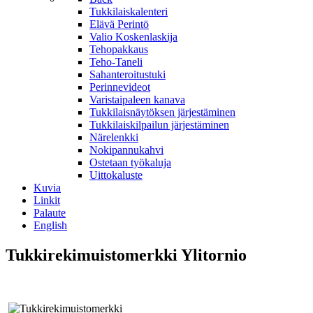
Tukkilaiskalenteri
Elävä Perintö
Valio Koskenlaskija
Tehopakkaus
Teho-Taneli
Sahanteroitustuki
Perinnevideot
Varistaipaleen kanava
Tukkilaisnäytöksen järjestäminen
Tukkilaiskilpailun järjestäminen
Närelenkki
Nokipannukahvi
Ostetaan työkaluja
Uittokaluste
Kuvia
Linkit
Palaute
English
Tukkirekimuistomerkki Ylitornio