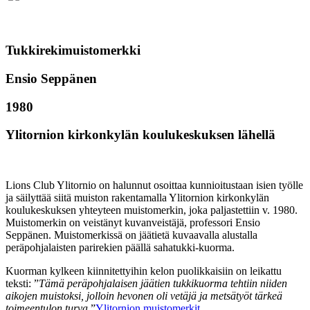
Tukkirekimuistomerkki
Ensio Seppänen
1980
Ylitornion kirkonkylän koulukeskuksen lähellä
Lions Club Ylitornio on halunnut osoittaa kunnioitustaan isien työlle
ja säilyttää siitä muiston rakentamalla Ylitornion kirkonkylän
koulukeskuksen yhteyteen muistomerkin, joka paljastettiin v. 1980.
Muistomerkin on veistänyt kuvanveistäjä, professori Ensio
Seppänen. Muistomerkissä on jäätietä kuvaavalla alustalla
peräpohjalaisten parirekien päällä sahatukki-kuorma.
Kuorman kylkeen kiinnitettyihin kelon puolikkaisiin on leikattu
teksti: ”
Tämä peräpohjalaisen jäätien tukkikuorma tehtiin niiden
aikojen muistoksi, jolloin hevonen oli vetäjä ja metsätyöt tärkeä
toimeentulon turva
.”
Ylitornion muistomerkit