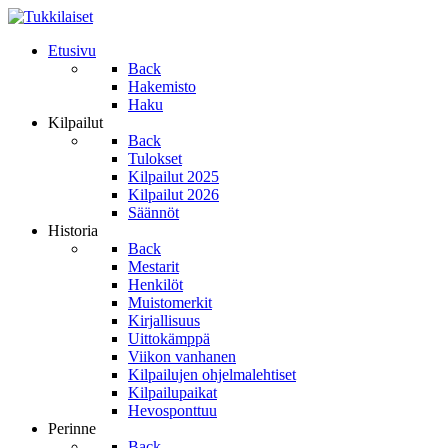
Etusivu
Back
Hakemisto
Haku
Kilpailut
Back
Tulokset
Kilpailut 2025
Kilpailut 2026
Säännöt
Historia
Back
Mestarit
Henkilöt
Muistomerkit
Kirjallisuus
Uittokämppä
Viikon vanhanen
Kilpailujen ohjelmalehtiset
Kilpailupaikat
Hevosponttuu
Perinne
Back