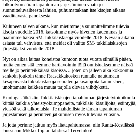
talkootyömäärän tapahtuman järjestäminen vaatii jo
suunnitteluvaiheesta lähtien, puhumattakaan itse kisojen aikana
vaadittavasta panoksesta.
Kuluneen talven aikana, kun mietimme ja suunnittelimme tulevia
kisoja vuodelle 2016, katsoimme myös hivenen kauemmas ja
päätimme hakea SM- tukkilaiskisoja vuodelle 2018. Kevään aikana
asiasta tuli vahvistus, että meidät oli valittu SM- tukkilaiskisojen
järjestäjäksi vuodelle 2018.
Nyt on aikaa laittaa koneistoa kuntoon tuota vuotta silmällä pitäen,
mutta ennen sitä teemme hartiavoimin töitä onnistuaksemme näissä
meille jo perinteikkäissä kisoissa… joten on jälleen aika kokoontua
sankoin joukoin tänne Raasakkakosken rannalle nauttimaan
kesäpäivästä tukkilaiskisoja seuraten ja kisailijoita kannustaen,
unohtamatta kaikkea muuta tarjolla olevaa viihdykettä.
Kuningasjätkä -lin Tukkilaiskisojen tapahtuman järjestelytoimikunta
kiittää kaikkia yhteistyökumppaneita, tukkilais- kisailijoita, esiintyjiä,
yleisöä sekä talkoolaisia. Te mahdollistatte tämän tapahtuman
järjestämisen ja perinteen jatkumisen myös tulevina vuosina.
Ja jotta perinne jatkuu myös iltatapahtumassa, niin Ranta-Kestilässä
tanssitaan Mikko Tapion tahdissa! Tervetuloa!