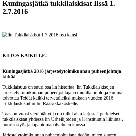
Kuningasjätkä tukkilaiskisat Iissä 1. -
2.7.2016
KIITOS KAIKILLE!
Kuningasjätkä 2016 järjestelytoimikunnan puheenjohtaja
kiittää
Tukkilaisuus on suuri osa lin historiaa. lin Tukkilaiskisojen
järjestelytoimikunnan puheenjohtajana minulla on ilo ja kunnia
toivottaa Teidät kaikki tervetulleiksi mukaan vuoden 2016
Tukkilaiskisoihin Iin Raasakkakoskelle.
Taas on vuosi vierähtänyt ja on tullut aika järjestää perinteiset
tukkilaiskisat yhdessä lin Urheilijoiden ja Ii-instituutin liikunta-,
nuoriso-työ- ja tapahtumapalvelujen kanssa.
Järjestelytoimikunnan puheenjohtajana tiedän, miten suuren