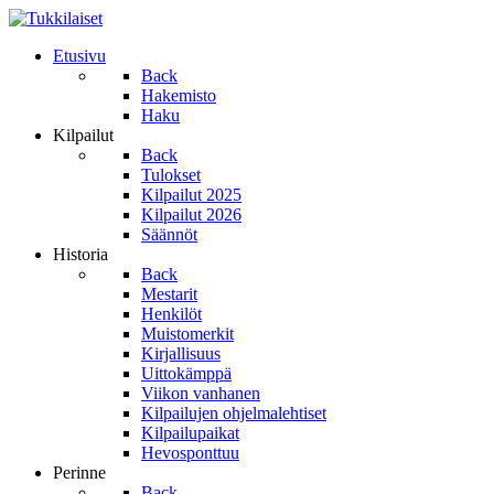
Etusivu
Back
Hakemisto
Haku
Kilpailut
Back
Tulokset
Kilpailut 2025
Kilpailut 2026
Säännöt
Historia
Back
Mestarit
Henkilöt
Muistomerkit
Kirjallisuus
Uittokämppä
Viikon vanhanen
Kilpailujen ohjelmalehtiset
Kilpailupaikat
Hevosponttuu
Perinne
Back