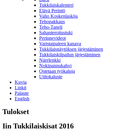
Tukkilaiskalenteri
Elävä Perintö
Valio Koskenlaskija
Tehopakkaus
Teho-Taneli
Sahanteroitustuki
Perinnevideot
Varistaipaleen kanava
Tukkilaisnäytöksen järjestäminen
Tukkilaiskilpailun järjestäminen
Närelenkki
Nokipannukahvi
Ostetaan työkaluja
Uittokaluste
Kuvia
Linkit
Palaute
English
Tulokset
Iin Tukkilaiskisat 2016