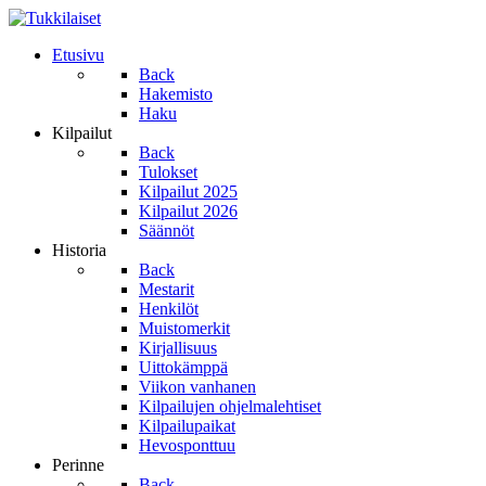
Etusivu
Back
Hakemisto
Haku
Kilpailut
Back
Tulokset
Kilpailut 2025
Kilpailut 2026
Säännöt
Historia
Back
Mestarit
Henkilöt
Muistomerkit
Kirjallisuus
Uittokämppä
Viikon vanhanen
Kilpailujen ohjelmalehtiset
Kilpailupaikat
Hevosponttuu
Perinne
Back