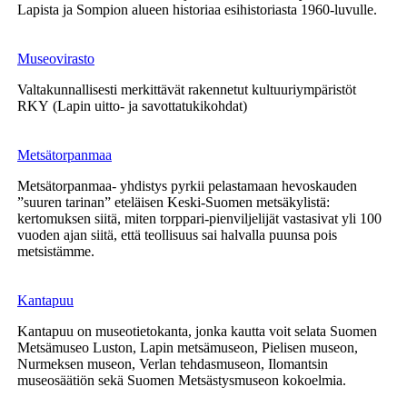
Lapista ja Sompion alueen historiaa esihistoriasta 1960-luvulle.
Museovirasto
Valtakunnallisesti merkittävät rakennetut kultuuriympäristöt
RKY (Lapin uitto- ja savottatukikohdat)
Metsätorpanmaa
Metsätorpanmaa- yhdistys pyrkii pelastamaan hevoskauden
”suuren tarinan” eteläisen Keski-Suomen metsäkylistä:
kertomuksen siitä, miten torppari-pienviljelijät vastasivat yli 100
vuoden ajan siitä, että teollisuus sai halvalla puunsa pois
metsistämme.
Kantapuu
Kantapuu on museotietokanta, jonka kautta voit selata Suomen
Metsämuseo Luston, Lapin metsämuseon, Pielisen museon,
Nurmeksen museon, Verlan tehdasmuseon, Ilomantsin
museosäätiön sekä Suomen Metsästysmuseon kokoelmia.