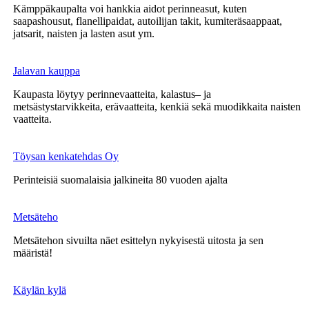
Kämppäkaupalta voi hankkia aidot perinneasut, kuten
saapashousut, flanellipaidat, autoilijan takit, kumiteräsaappaat,
jatsarit, naisten ja lasten asut ym.
Jalavan kauppa
Kaupasta löytyy perinnevaatteita, kalastus– ja
metsästystarvikkeita, erävaatteita, kenkiä sekä muodikkaita naisten
vaatteita.
Töysan kenkatehdas Oy
Perinteisiä suomalaisia jalkineita 80 vuoden ajalta
Metsäteho
Metsätehon sivuilta näet esittelyn nykyisestä uitosta ja sen
määristä!
Käylän kylä