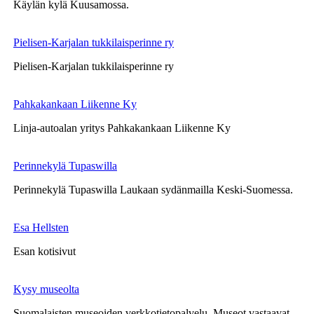
Käylän kylä Kuusamossa.
Pielisen-Karjalan tukkilaisperinne ry
Pielisen-Karjalan tukkilaisperinne ry
Pahkakankaan Liikenne Ky
Linja-autoalan yritys Pahkakankaan Liikenne Ky
Perinnekylä Tupaswilla
Perinnekylä Tupaswilla Laukaan sydänmailla Keski-Suomessa.
Esa Hellsten
Esan kotisivut
Kysy museolta
Suomalaisten museoiden verkkotietopalvelu. Museot vastaavat