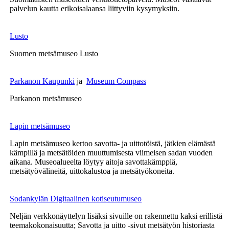
palvelun kautta erikoisalaansa liittyviin kysymyksiin.
Lusto
Suomen metsämuseo Lusto
Parkanon Kaupunki
ja
Museum Compass
Parkanon metsämuseo
Lapin metsämuseo
Lapin metsämuseo kertoo savotta- ja uittotöistä, jätkien elämästä
kämpillä ja metsätöiden muuttumisesta viimeisen sadan vuoden
aikana. Museoalueelta löytyy aitoja savottakämppiä,
metsätyövälineitä, uittokalustoa ja metsätyökoneita.
Sodankylän Digitaalinen kotiseutumuseo
Neljän verkkonäyttelyn lisäksi sivuille on rakennettu kaksi erillistä
teemakokonaisuutta; Savotta ja uitto -sivut metsätyön historiasta