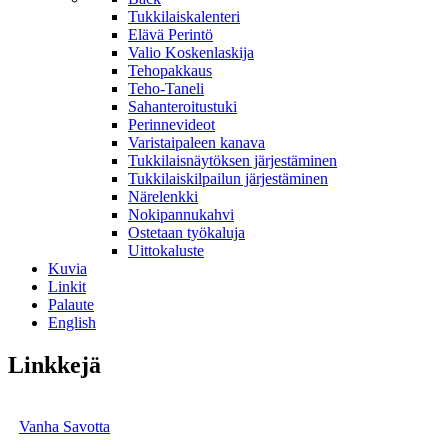
Tukkilaiskalenteri
Elävä Perintö
Valio Koskenlaskija
Tehopakkaus
Teho-Taneli
Sahanteroitustuki
Perinnevideot
Varistaipaleen kanava
Tukkilaisnäytöksen järjestäminen
Tukkilaiskilpailun järjestäminen
Närelenkki
Nokipannukahvi
Ostetaan työkaluja
Uittokaluste
Kuvia
Linkit
Palaute
English
Linkkejä
Vanha Savotta