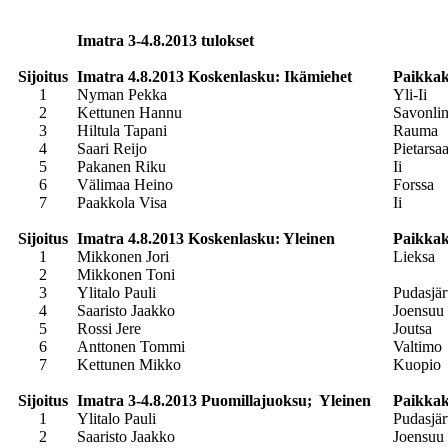
Imatra 3-4.8.2013 tulokset
Sijoitus
Imatra 4.8.2013 Koskenlasku: Ikämiehet
Paikka
1
Nyman Pekka
Yli-Ii
2
Kettunen Hannu
Savonli
3
Hiltula Tapani
Rauma
4
Saari Reijo
Pietarsaa
5
Pakanen Riku
Ii
6
Välimaa Heino
Forssa
7
Paakkola Visa
Ii
Sijoitus
Imatra 4.8.2013 Koskenlasku: Yleinen
Paikka
1
Mikkonen Jori
Lieksa
2
Mikkonen Toni
3
Ylitalo Pauli
Pudasjär
4
Saaristo Jaakko
Joensuu
5
Rossi Jere
Joutsa
6
Anttonen Tommi
Valtimo
7
Kettunen Mikko
Kuopio
Sijoitus
Imatra 3-4.8.2013 Puomillajuoksu; Yleinen
Paikka
1
Ylitalo Pauli
Pudasjär
2
Saaristo Jaakko
Joensuu