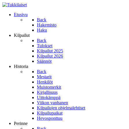
Etusivu
Back
Hakemisto
Haku
Kilpailut
Back
Tulokset
Kilpailut 2025
Kilpailut 2026
Säännöt
Historia
Back
Mestarit
Henkilöt
Muistomerkit
Kirjallisuus
Uittokämppä
Viikon vanhanen
Kilpailujen ohjelmalehtiset
Kilpailupaikat
Hevosponttuu
Perinne
Back