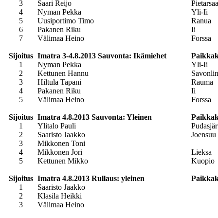
3
Saari Reijo
Pietarsaa
4
Nyman Pekka
Yli-Ii
5
Uusiportimo Timo
Ranua
6
Pakanen Riku
Ii
7
Välimaa Heino
Forssa
Sijoitus
Imatra 3-4.8.2013 Sauvonta: Ikämiehet
Paikka
1
Nyman Pekka
Yli-Ii
2
Kettunen Hannu
Savonli
3
Hiltula Tapani
Rauma
4
Pakanen Riku
Ii
5
Välimaa Heino
Forssa
Sijoitus
Imatra 4.8.2013 Sauvonta: Yleinen
Paikka
1
Ylitalo Pauli
Pudasjär
2
Saaristo Jaakko
Joensuu
3
Mikkonen Toni
4
Mikkonen Jori
Lieksa
5
Kettunen Mikko
Kuopio
Sijoitus
Imatra 4.8.2013 Rullaus: yleinen
Paikka
1
Saaristo Jaakko
2
Klasila Heikki
3
Välimaa Heino