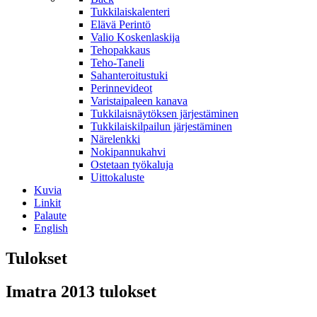
Tukkilaiskalenteri
Elävä Perintö
Valio Koskenlaskija
Tehopakkaus
Teho-Taneli
Sahanteroitustuki
Perinnevideot
Varistaipaleen kanava
Tukkilaisnäytöksen järjestäminen
Tukkilaiskilpailun järjestäminen
Närelenkki
Nokipannukahvi
Ostetaan työkaluja
Uittokaluste
Kuvia
Linkit
Palaute
English
Tulokset
Imatra 2013 tulokset