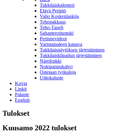
Tukkilaiskalenteri
Elävä Perintö
Valio Koskenlaskija
Tehopakkaus
Teho-Taneli
Sahanteroitustuki
Perinnevideot
Varistaipaleen kanava
Tukkilaisnäytöksen järjestäminen
Tukkilaiskilpailun järjestäminen
Närelenkki
Nokipannukahvi
Ostetaan työkaluja
Uittokaluste
Kuvia
Linkit
Palaute
English
Tulokset
Kuusamo 2022 tulokset