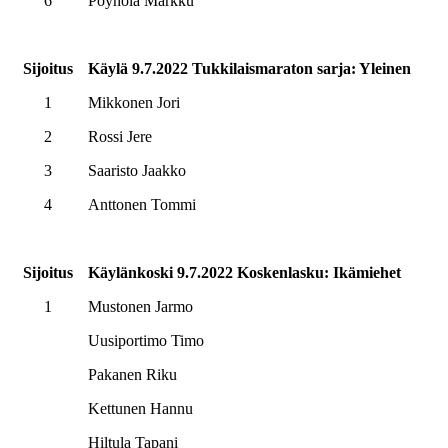
6
Pöyhölä Markku
Sijoitus
Käylä 9.7.2022 Tukkilaismaraton sarja: Yleinen
1
Mikkonen Jori
2
Rossi Jere
3
Saaristo Jaakko
4
Anttonen Tommi
Sijoitus
Käylänkoski 9.7.2022 Koskenlasku: Ikämiehet
1
Mustonen Jarmo
Uusiportimo Timo
Pakanen Riku
Kettunen Hannu
Hiltula Tapani