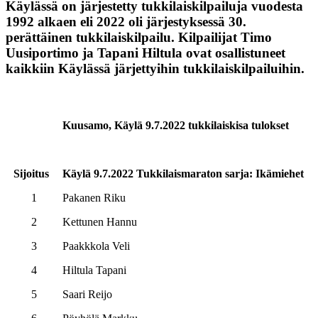
Käylässä on järjestetty tukkilaiskilpailuja vuodesta
1992 alkaen eli 2022 oli järjestyksessä 30.
perättäinen tukkilaiskilpailu. Kilpailijat Timo
Uusiportimo ja Tapani Hiltula ovat osallistuneet
kaikkiin Käylässä järjettyihin tukkilaiskilpailuihin.
Kuusamo, Käylä 9
.7.2022 tukkilaiskisa tulokset
Sijoitus
Käylä 9.7.2022 Tukkilaismaraton sarja: Ikämiehe
1
Pakanen Riku
2
Kettunen Hannu
3
Paakkkola Veli
4
Hiltula Tapani
5
Saari Reijo