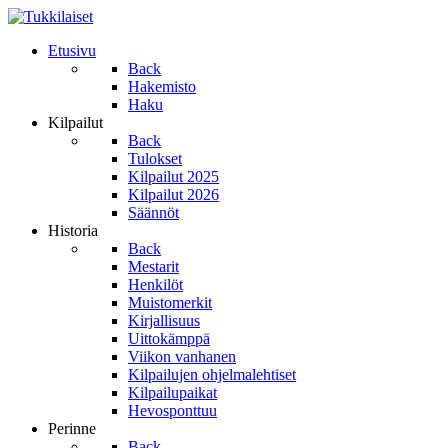
Etusivu
Back
Hakemisto
Haku
Kilpailut
Back
Tulokset
Kilpailut 2025
Kilpailut 2026
Säännöt
Historia
Back
Mestarit
Henkilöt
Muistomerkit
Kirjallisuus
Uittokämppä
Viikon vanhanen
Kilpailujen ohjelmalehtiset
Kilpailupaikat
Hevosponttuu
Perinne
Back