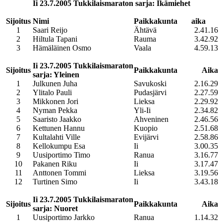
Ii 23.7.2005 Tukkilaismaraton sarja: Ikämiehet
Sijoitus
Nimi
Paikkakunta
aika
1
Saari Reijo
Ähtävä
2.41.16
2
Hiltula Tapani
Rauma
3.42.92
3
Hämäläinen Osmo
Vaala
4.59.13
Ii 23.7.2005 Tukkilaismaraton
Sijoitus
Paikkakunta
Aika
sarja: Yleinen
1
Julkunen Juha
Savukoski
2.16.29
2
Ylitalo Pauli
Pudasjärvi
2.27.59
3
Mikkonen Jori
Lieksa
2.29.92
4
Nyman Pekka
Yli-Ii
2.34.82
5
Saaristo Jaakko
Ahveninen
2.46.56
6
Kettunen Hannu
Kuopio
2.51.68
7
Kultalahti Ville
Evijärvi
2.58.86
8
Kellokumpu Esa
Ii
3.00.35
9
Uusiportimo Timo
Ranua
3.16.77
10
Pakanen Riku
Ii
3.17.47
11
Anttonen Tommi
Lieksa
3.19.56
12
Turtinen Simo
Ii
3.43.18
Ii 23.7.2005 Tukkilaismaraton
Sijoitus
Paikkakunta
Aika
sarja: Nuoret
1
Uusiportimo Jarkko
Ranua
1.14.32