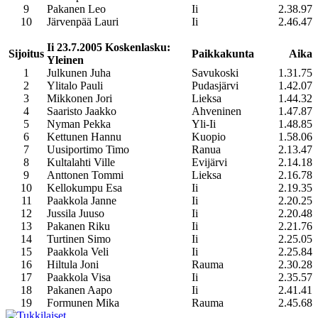
9
Pakanen Leo
Ii
2.38.97
10
Järvenpää Lauri
Ii
2.46.47
Ii 23.7.2005 Koskenlasku:
Sijoitus
Paikkakunta
Aika
Yleinen
1
Julkunen Juha
Savukoski
1.31.75
2
Ylitalo Pauli
Pudasjärvi
1.42.07
3
Mikkonen Jori
Lieksa
1.44.32
4
Saaristo Jaakko
Ahveninen
1.47.87
5
Nyman Pekka
Yli-Ii
1.48.85
6
Kettunen Hannu
Kuopio
1.58.06
7
Uusiportimo Timo
Ranua
2.13.47
8
Kultalahti Ville
Evijärvi
2.14.18
9
Anttonen Tommi
Lieksa
2.16.78
10
Kellokumpu Esa
Ii
2.19.35
11
Paakkola Janne
Ii
2.20.25
12
Jussila Juuso
Ii
2.20.48
13
Pakanen Riku
Ii
2.21.76
14
Turtinen Simo
Ii
2.25.05
15
Paakkola Veli
Ii
2.25.84
16
Hiltula Joni
Rauma
2.30.28
17
Paakkola Visa
Ii
2.35.57
18
Pakanen Aapo
Ii
2.41.41
19
Formunen Mika
Rauma
2.45.68