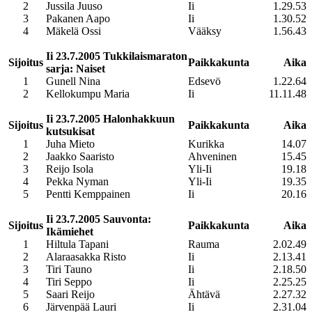
2
Jussila Juuso
Ii
1.29.53
3
Pakanen Aapo
Ii
1.30.52
4
Mäkelä Ossi
Vääksy
1.56.43
Ii 23.7.2005 Tukkilaismaraton
Sijoitus
Paikkakunta
Aika
sarja: Naiset
1
Gunell Nina
Edsevö
1.22.64
2
Kellokumpu Maria
Ii
11.11.48
Ii 23.7.2005 Halonhakkuun
Sijoitus
Paikkakunta
Aika
kutsukisat
1
Juha Mieto
Kurikka
14.07
2
Jaakko Saaristo
Ahveninen
15.45
3
Reijo Isola
Yli-Ii
19.18
4
Pekka Nyman
Yli-Ii
19.35
5
Pentti Kemppainen
Ii
20.16
Ii 23.7.2005 Sauvonta:
Sijoitus
Paikkakunta
Aika
Ikämiehet
1
Hiltula Tapani
Rauma
2.02.49
2
Alaraasakka Risto
Ii
2.13.41
3
Tiri Tauno
Ii
2.18.50
4
Tiri Seppo
Ii
2.25.25
5
Saari Reijo
Ähtävä
2.27.32
6
Järvenpää Lauri
Ii
2.31.04