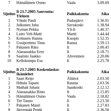
7
Hämäläinen Osmo
Vaala
3.09.69
Ii 23.7.2005 Sauvonta:
Sijoitus
Paikkakunta
Aika
Yleinen
1
Ylitalo Pauli
Pudasjärvi
1.36.91
2
Julkunen Juha
Savukoski
1.38.94
3
Nyman Pekka
Yli-Ii
1.40.37
4
Luiro Veli-Matti
Martti
1.44.44
5
Kettunen Hannu
Kuopio
1.52.35
6
Uusiportimo Timo
Ranua
1.59.13
7
Pakanen Riku
Ii
2.00.45
8
Alaraasakka Eero
Ii
2.18.71
9
Saaristo Jaakko
Ahveninen
2.20.06
10
Kellokumpu Esa
Ii
2.25.78
Ii 23.7.2005 Koskenlasku:
Sijoitus
Paikkakunta
Aika
Ikämiehet
1
Saari Reijo
Ähtävä
2.03.50
2
Hiltula Tapani
Rauma
2.03.56
3
Mathalt Juhani
Juankoski
2.12.12
4
Alaraasakka Risto
Ii
2.15.85
5
Hämäläinen Osmo
Vaala
2.18.82
6
Tiri Tauno
Ii
2.23.50
7
Pakanen Mauri
Ii
2.27.83
8
Järvenpää Pentti
Ii
2.36.56