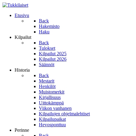
Etusivu
Back
Hakemisto
Haku
Kilpailut
Back
Tulokset
Kilpailut 2025
Kilpailut 2026
Säännöt
Historia
Back
Mestarit
Henkilöt
Muistomerkit
Kirjallisuus
Uittokämppä
Viikon vanhanen
Kilpailujen ohjelmalehtiset
Kilpailupaikat
Hevosponttuu
Perinne
Back