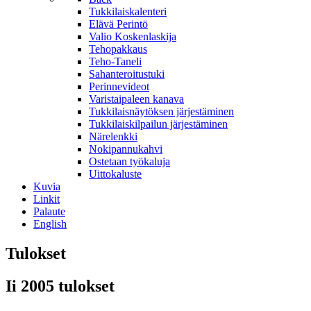
Tukkilaiskalenteri
Elävä Perintö
Valio Koskenlaskija
Tehopakkaus
Teho-Taneli
Sahanteroitustuki
Perinnevideot
Varistaipaleen kanava
Tukkilaisnäytöksen järjestäminen
Tukkilaiskilpailun järjestäminen
Närelenkki
Nokipannukahvi
Ostetaan työkaluja
Uittokaluste
Kuvia
Linkit
Palaute
English
Tulokset
Ii 2005 tulokset