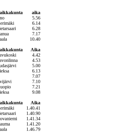
aikkakunta
aika
no
5.56
erimäki
6.14
ietarsaari
6.28
anua
7.17
aala
10.40
aikkakunta
Aika
avukoski
4.42
avonlinna
4.53
udasjärvi
5.00
ieksa
6.13
7.07
vijärvi
7.10
uopio
7.21
ieksa
9.08
aikkakunta
Aika
erimäki
1.40.41
ietarsaari
1.40.90
ovaniemi
1.41.34
auma
1.41.20
aala
1.46.79