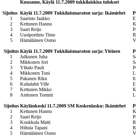
Kuusamo, Käylä 11
.7.2009 tukkilaiskisa tulokset
Sijoitus
Käylä 11.7.2009 Tukkilaismaraton sarja: Ikämiehet
P
1
Saaristo Jaakko
E
2
Kettunen Hannu
K
3
Saari Reijo
P
4
Uusiportimo Timo
R
5
Hämäläinen Osmo
V
Sijoitus
Käylä 11.7.2009 Tukkilaismaraton sarja: Yleinen
P
1
Julkunen Juha
S
2
Mikkonen Jori
S
3
Ylitalo Pauli
P
4
Mikkonen Toni
L
5
Pakanen Riku
Ii
6
Kultalahti Ville
E
7
Kettunen Mikko
K
8
Anttonen Tommi
L
Sijoitus
Käylänkoski 11.7.2009 SM Koskenlasku: Ikämiehet
P
1
Kettunen Hannu
K
2
Saari Reijo
P
3
Koukkula Matti
R
4
Hiltula Tapani
R
5
Hämäläinen Osmo
V