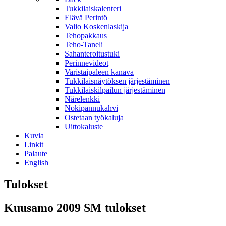
Tukkilaiskalenteri
Elävä Perintö
Valio Koskenlaskija
Tehopakkaus
Teho-Taneli
Sahanteroitustuki
Perinnevideot
Varistaipaleen kanava
Tukkilaisnäytöksen järjestäminen
Tukkilaiskilpailun järjestäminen
Närelenkki
Nokipannukahvi
Ostetaan työkaluja
Uittokaluste
Kuvia
Linkit
Palaute
English
Tulokset
Kuusamo 2009 SM tulokset