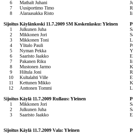
6
Mathalt Juhani
J
7
Uusiportimo Timo
R
8
Alaraasakka Risto
Ii
Sijoitus
Käylänkoski 11.7.2009 SM Koskenlasku: Yleinen
P
1
Julkunen Juha
S
2
Mikkonen Jori
S
3
Mikkonen Toni
L
4
Ylitalo Pauli
P
5
Nyman Pekka
Y
6
Saaristo Jaakko
E
7
Pakanen Riku
Ii
8
Mustonen Jarmo
K
9
Hiltula Joni
R
10
Kultalahti Ville
E
11
Kettunen Mikko
K
12
Anttonen Tommi
L
Sijoitus
Käylä 11.7.2009 Rullaus: Yleinen
P
1
Mikkonen Jori
S
2
Julkunen Juha
S
3
Saaristo Jaakko
E
Sijoitus
Käylä 11.7.2009 Vala: Yleinen
P