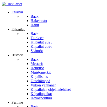
Etusivu
Back
Hakemisto
Haku
Kilpailut
Back
Tulokset
Kilpailut 2025
Kilpailut 2026
Säännöt
Historia
Back
Mestarit
Henkilöt
Muistomerkit
Kirjallisuus
Uittokämppä
Viikon vanhanen
Kilpailujen ohjelmalehtiset
Kilpailupaikat
Hevosponttuu
Perinne
Back