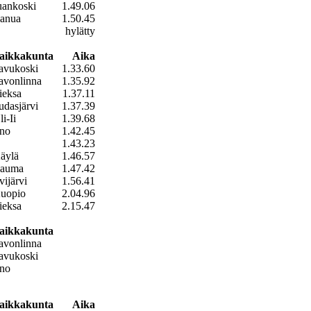
uankoski
1.49.06
anua
1.50.45
hylätty
aikkakunta
Aika
avukoski
1.33.60
avonlinna
1.35.92
ieksa
1.37.11
udasjärvi
1.37.39
li-Ii
1.39.68
no
1.42.45
1.43.23
äylä
1.46.57
auma
1.47.42
vijärvi
1.56.41
uopio
2.04.96
ieksa
2.15.47
aikkakunta
avonlinna
avukoski
no
aikkakunta
Aika