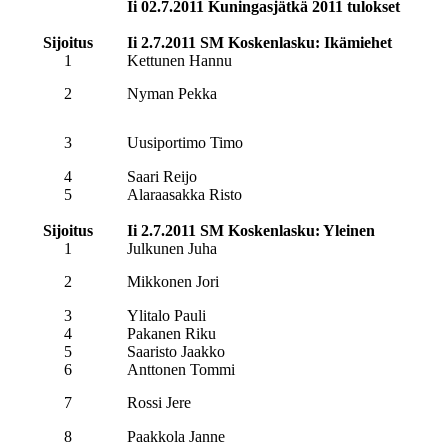
Ii 02.7.2011 Kuningasjätkä 2011 tulokset
Sijoitus
Ii 2.7.2011 SM Koskenlasku: Ikämiehet
1
Kettunen Hannu
2
Nyman Pekka
3
Uusiportimo Timo
4
Saari Reijo
5
Alaraasakka Risto
Sijoitus
Ii 2.7.2011 SM Koskenlasku: Yleinen
1
Julkunen Juha
2
Mikkonen Jori
3
Ylitalo Pauli
4
Pakanen Riku
5
Saaristo Jaakko
6
Anttonen Tommi
7
Rossi Jere
8
Paakkola Janne