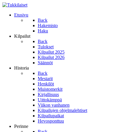
Etusivu
Back
Hakemisto
Haku
Kilpailut
Back
Tulokset
Kilpailut 2025
Kilpailut 2026
Säännöt
Historia
Back
Mestarit
Henkilöt
Muistomerkit
Kirjallisuus
Uittokämppä
Viikon vanhanen
Kilpailujen ohjelmalehtiset
Kilpailupaikat
Hevosponttuu
Perinne
Back