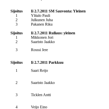
Sijoitus
Ii 2.7.2011 SM Sauvonta: Yleinen
1
Ylitalo Pauli
2
Julkunen Juha
3
Pakanen Riku
Sijoitus
Ii 2.7.2011 Rullaus: yleinen
1
Mikkonen Jori
2
Saaristo Jaakko
3
Rosssi Jere
Sijoitus
Ii 2.7.2011 Parkkuu
1
Saari Reijo
2
Saaristo Jaakko
3
Ticklen Antti
4
Veijo Eino