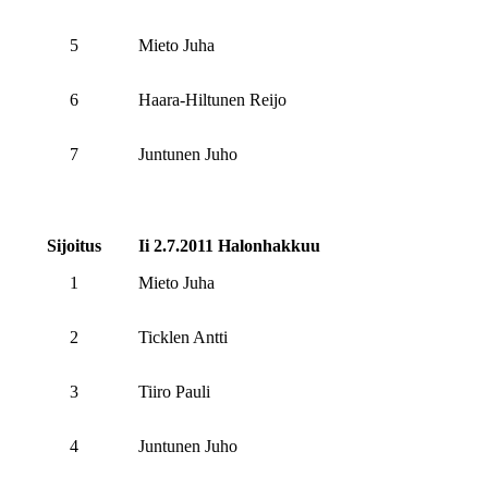
5
Mieto Juha
6
Haara-Hiltunen Reijo
7
Juntunen Juho
Sijoitus
Ii 2.7.2011 Halonhakkuu
1
Mieto Juha
2
Ticklen Antti
3
Tiiro Pauli
4
Juntunen Juho