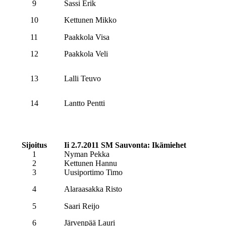
9
Sassi Erik
10
Kettunen Mikko
11
Paakkola Visa
12
Paakkola Veli
13
Lalli Teuvo
14
Lantto Pentti
Sijoitus
Ii 2.7.2011 SM Sauvonta: Ikämiehet
1
Nyman Pekka
2
Kettunen Hannu
3
Uusiportimo Timo
4
Alaraasakka Risto
5
Saari Reijo
6
Järvenpää Lauri