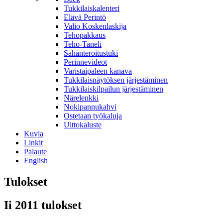
Tukkilaiskalenteri
Elävä Perintö
Valio Koskenlaskija
Tehopakkaus
Teho-Taneli
Sahanteroitustuki
Perinnevideot
Varistaipaleen kanava
Tukkilaisnäytöksen järjestäminen
Tukkilaiskilpailun järjestäminen
Närelenkki
Nokipannukahvi
Ostetaan työkaluja
Uittokaluste
Kuvia
Linkit
Palaute
English
Tulokset
Ii 2011 tulokset